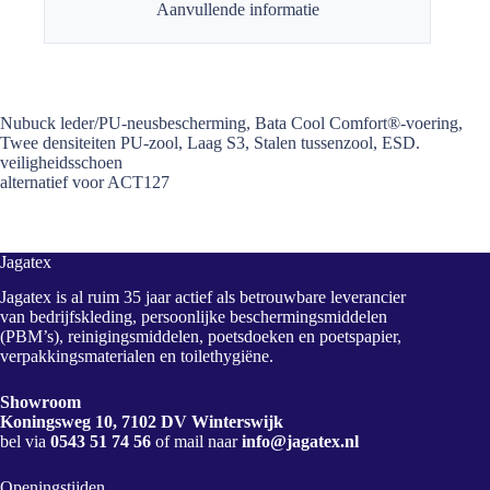
Aanvullende informatie
Nubuck leder/PU-neusbescherming, Bata Cool Comfort®-voering,
Twee densiteiten PU-zool, Laag S3, Stalen tussenzool, ESD.
veiligheidsschoen
alternatief voor ACT127
Jagatex
Jagatex is al ruim 35 jaar actief als betrouwbare leverancier
van bedrijfskleding, persoonlijke beschermingsmiddelen
(PBM’s), reinigingsmiddelen, poetsdoeken en poetspapier,
verpakkingsmaterialen en toilethygiëne.
Showroom
Koningsweg 10, 7102 DV Winterswijk
bel via
0543 51 74 56
of mail naar
info@jagatex.nl
Openingstijden