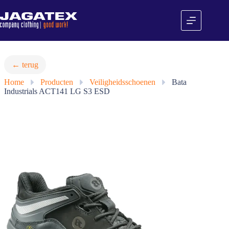
Ga
naar
de
inhoud
← terug
Home
»
Producten
»
Veiligheidsschoenen
»
Bata
Industrials ACT141 LG S3 ESD