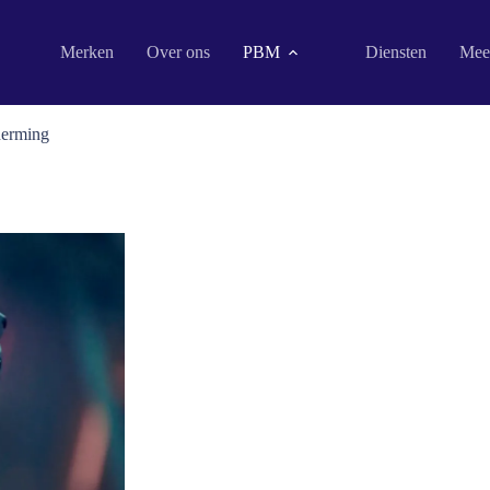
Merken
Over ons
PBM
Diensten
Mee
herming