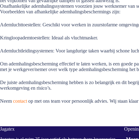
het vrijkomen van gevaarlijke dampen of gassen aanwezig is.
Onafhankelijke ademhalingssystemen voorzien jouw werknemer van sch
Voorbeelden van afhankelijke ademhalingsbeschermings zijn:
Ademluchttoestellen: Geschikt voor werken in zuurstofarme omgeving
Kringloopademtoestellen: Ideaal als vluchtmasker.
Ademluchtleidingsystemen: Voor langdurige taken waarbij schone luch
Om ademhalingsbescherming effectief te laten werken, is een goede pa
met je werkgever/nemer over welk type ademhalingsbescherming het be
De juiste ademhalingsbescherming hebben is zo belangrijk en dit begri
werkomgeving en risico’s.
Neem
contact
op met ons team voor persoonlijk advies. Wij staan klaar
Jagatex
Opening