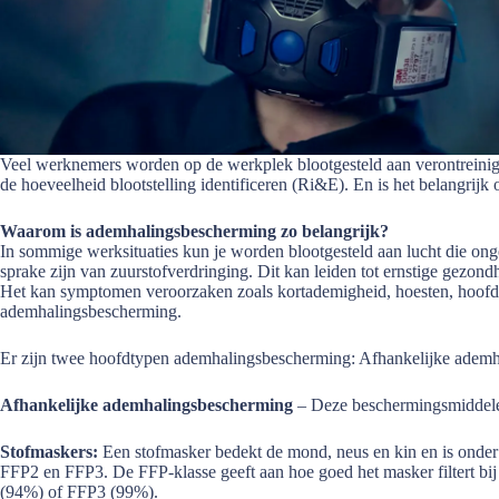
Veel werknemers worden op de werkplek blootgesteld aan verontreinigd
de hoeveelheid blootstelling identificeren (Ri&E). En is het belangrijk
Waarom is ademhalingsbescherming zo belangrijk?
In sommige werksituaties kun je worden blootgesteld aan lucht die onge
sprake zijn van zuurstofverdringing. Dit kan leiden tot ernstige gezond
Het kan symptomen veroorzaken zoals kortademigheid, hoesten, hoofdpij
ademhalingsbescherming.
Er zijn twee hoofdtypen ademhalingsbescherming: Afhankelijke adem
Afhankelijke ademhalingsbescherming
– Deze beschermingsmiddelen
Stofmaskers:
Een stofmasker bedekt de mond, neus en kin en is onder a
FFP2 en FFP3. De FFP-klasse geeft aan hoe goed het masker filtert b
(94%) of FFP3 (99%).