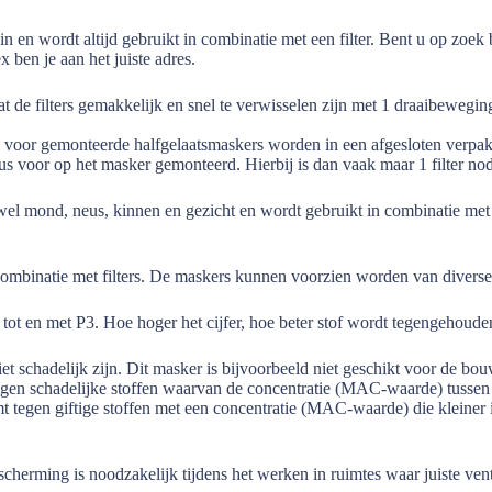
 en wordt altijd gebruikt in combinatie met een filter. Bent u op zoek 
x ben je aan het juiste adres.
 de filters gemakkelijk en snel te verwisselen zijn met 1 draaibeweging. 
ze voor gemonteerde halfgelaatsmaskers worden in een afgesloten verpa
us voor op het masker gemonteerd. Hierbij is dan vaak maar 1 filter no
wel mond, neus, kinnen en gezicht en wordt gebruikt in combinatie met
binatie met filters. De maskers kunnen voorzien worden van diverse filte
1 tot en met P3. Hoe hoger het cijfer, hoe beter stof wordt tegengehoud
iet schadelijk zijn. Dit masker is bijvoorbeeld niet geschikt voor de bou
egen schadelijke stoffen waarvan de concentratie (MAC-waarde) tussen
mt tegen giftige stoffen met een concentratie (MAC-waarde) die kleiner
erming is noodzakelijk tijdens het werken in ruimtes waar juiste vent