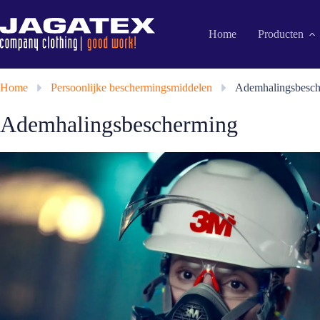
Ga
naar
de
Home
Producten
inhoud
Home
»
Persoonlijke beschermingsmiddelen
»
Ademhalingsbesc
Ademhalingsbescherming