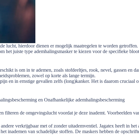
e lucht, hierdoor dienen er mogelijk maatregelen te worden getroffen
 om het juiste type ademhalingsmasker te kiezen voor de specifieke bloot
schikt is om in te ademen, zoals stofdeeltjes, rook, nevel, gassen en 
heidsproblemen, zowel op korte als lange termijn.
n en in ernstige gevallen zelfs (long)kanker. Het is daarom cruciaal 
halingsbescherming en Onafhankelijke ademhalingsbescherming
 filteren de omgevingslucht voordat je deze inademt. Voorbeelden van
ndere verkrijgbaar met of zonder uitademventiel. Jagatex heeft in het 
ij het inademen van schadelijke stoffen. De maskers hebben de opschr