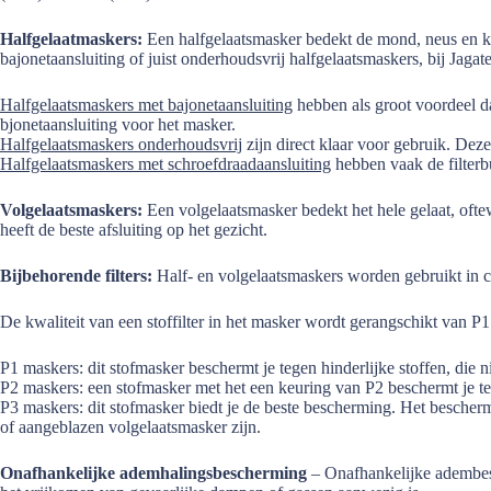
Halfgelaatmaskers:
Een halfgelaatsmasker bedekt de mond, neus en kin
bajonetaansluiting of juist onderhoudsvrij halfgelaatsmaskers, bij Jagate
Halfgelaatsmaskers met bajonetaansluiting
hebben als groot voordeel dat
bjonetaansluiting voor het masker.
Halfgelaatsmaskers onderhoudsvrij
zijn direct klaar voor gebruik. De
Halfgelaatsmaskers met schroefdraadaansluiting
hebben vaak de filterb
Volgelaatsmaskers:
Een volgelaatsmasker bedekt het hele gelaat, ofte
heeft de beste afsluiting op het gezicht.
Bijbehorende filters:
Half- en volgelaatsmaskers worden gebruikt in com
De kwaliteit van een stoffilter in het masker wordt gerangschikt van P
P1 maskers: dit stofmasker beschermt je tegen hinderlijke stoffen, die n
P2 maskers: een stofmasker met het een keuring van P2 beschermt je t
P3 maskers: dit stofmasker biedt je de beste bescherming. Het bescher
of aangeblazen volgelaatsmasker zijn.
Onafhankelijke ademhalingsbescherming
– Onafhankelijke adembesch