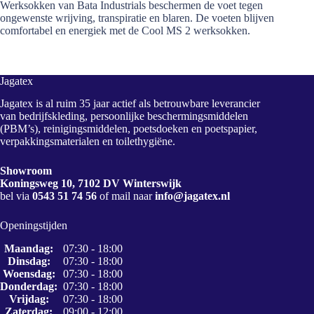
Werksokken van Bata Industrials beschermen de voet tegen
ongewenste wrijving, transpiratie en blaren. De voeten blijven
comfortabel en energiek met de Cool MS 2 werksokken.
Jagatex
Jagatex is al ruim 35 jaar actief als betrouwbare leverancier
van bedrijfskleding, persoonlijke beschermingsmiddelen
(PBM’s), reinigingsmiddelen, poetsdoeken en poetspapier,
verpakkingsmaterialen en toilethygiëne.
Showroom
Koningsweg 10, 7102 DV Winterswijk
bel via
0543 51 74 56
of mail naar
info@jagatex.nl
Openingstijden
Maandag:
07:30 - 18:00
Dinsdag:
07:30 - 18:00
Woensdag:
07:30 - 18:00
Donderdag:
07:30 - 18:00
Vrijdag:
07:30 - 18:00
Zaterdag:
09:00 - 12:00