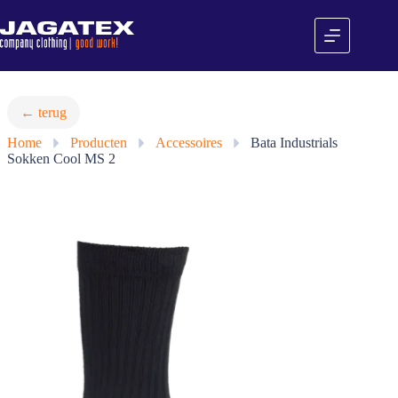
Ga
naar
de
inhoud
← terug
Home
»
Producten
»
Accessoires
»
Bata Industrials
Sokken Cool MS 2