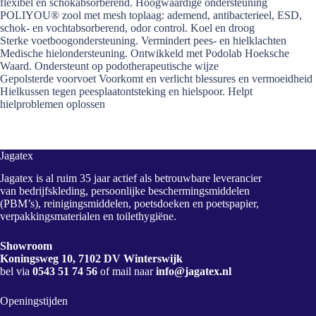
flexibel en schokabsorberend. Hoogwaardige ondersteuning
POLIYOU® zool met mesh toplaag: ademend, antibacterieel, ESD,
schok- en vochtabsorberend, odor control. Koel en droog
Sterke voetboogondersteuning. Vermindert pees- en hielklachten
Medische hielondersteuning. Ontwikkeld met Podolab Hoeksche
Waard. Ondersteunt op podotherapeutische wijze
Gepolsterde voorvoet Voorkomt en verlicht blessures en vermoeidheid
Hielkussen tegen peesplaatontsteking en hielspoor. Helpt
hielproblemen oplossen
Jagatex
Jagatex is al ruim 35 jaar actief als betrouwbare leverancier
van bedrijfskleding, persoonlijke beschermingsmiddelen
(PBM’s), reinigingsmiddelen, poetsdoeken en poetspapier,
verpakkingsmaterialen en toilethygiëne.
Showroom
Koningsweg 10, 7102 DV Winterswijk
bel via
0543 51 74 56
of mail naar
info@jagatex.nl
Openingstijden