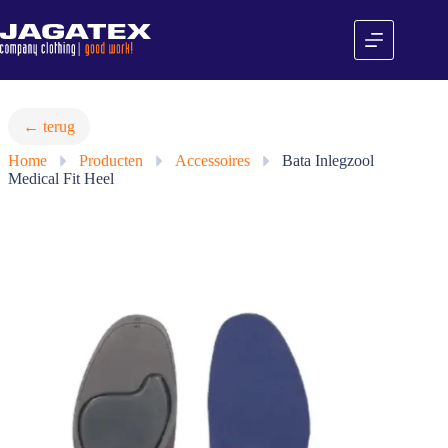
Ga
naar
de
inhoud
← terug
Home
»
Producten
»
Accessoires
»
Bata Inlegzool
Medical Fit Heel