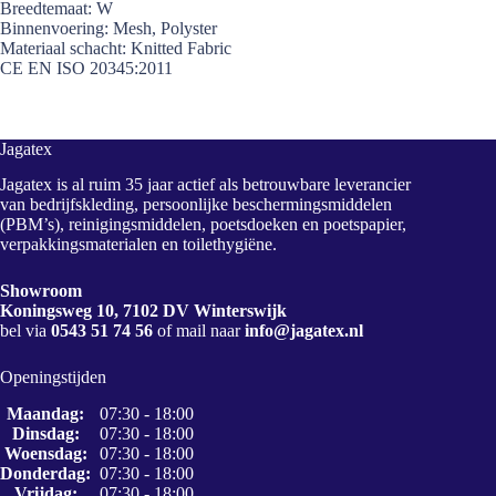
Breedtemaat: W
Binnenvoering: Mesh, Polyster
Materiaal schacht: Knitted Fabric
CE EN ISO 20345:2011
Jagatex
Jagatex is al ruim 35 jaar actief als betrouwbare leverancier
van bedrijfskleding, persoonlijke beschermingsmiddelen
(PBM’s), reinigingsmiddelen, poetsdoeken en poetspapier,
verpakkingsmaterialen en toilethygiëne.
Showroom
Koningsweg 10, 7102 DV Winterswijk
bel via
0543 51 74 56
of mail naar
info@jagatex.nl
Openingstijden
Maandag:
07:30 - 18:00
Dinsdag:
07:30 - 18:00
Woensdag:
07:30 - 18:00
Donderdag:
07:30 - 18:00
Vrijdag:
07:30 - 18:00