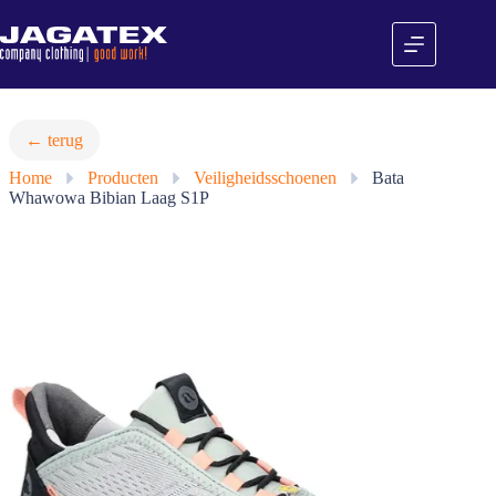
Ga
naar
de
inhoud
← terug
Home
»
Producten
»
Veiligheidsschoenen
»
Bata
Whawowa Bibian Laag S1P