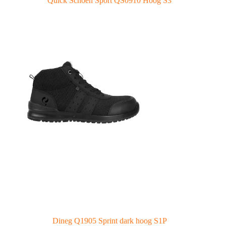
Quick Schoen Sport QS0910 Hoog S3
Dineg Q1905 Sprint dark hoog S1P