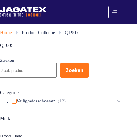
Ga
naar
de
inhoud
Home
»
Product Collectie
»
Q1905
Q1905
Zoeken
Zoeken
Categorie
Veiligheidsschoenen
(12)
Merk
Hoog / laag