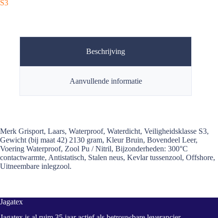
S3
Beschrijving
Aanvullende informatie
Merk Grisport, Laars, Waterproof, Waterdicht, Veiligheidsklasse S3,
Gewicht (bij maat 42) 2130 gram, Kleur Bruin, Bovendeel Leer,
Voering Waterproof, Zool Pu / Nitril, Bijzonderheden: 300°C
contactwarmte, Antistatisch, Stalen neus, Kevlar tussenzool, Offshore,
Uitneembare inlegzool.
Jagatex
Jagatex is al ruim 35 jaar actief als betrouwbare leverancier