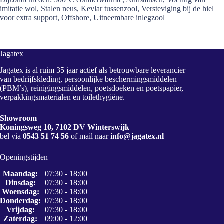
imitatie wol, Stalen neus, Kevlar tussenzool, Versteviging bij de hiel
voor extra support, Offshore, Uitneembare inlegzool
Jagatex
Jagatex is al ruim 35 jaar actief als betrouwbare leverancier
van bedrijfskleding, persoonlijke beschermingsmiddelen
(PBM’s), reinigingsmiddelen, poetsdoeken en poetspapier,
verpakkingsmaterialen en toilethygiëne.
Showroom
Koningsweg 10, 7102 DV Winterswijk
bel via
0543 51 74 56
of mail naar
info@jagatex.nl
Openingstijden
Maandag:
07:30 - 18:00
Dinsdag:
07:30 - 18:00
Woensdag:
07:30 - 18:00
Donderdag:
07:30 - 18:00
Vrijdag:
07:30 - 18:00
Zaterdag:
09:00 - 12:00