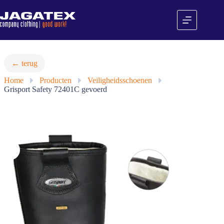
Ga
naar
de
inhoud
← terug
Home
»
Producten
»
Veiligheidsschoenen
»
Grisport Safety 72401C gevoerd