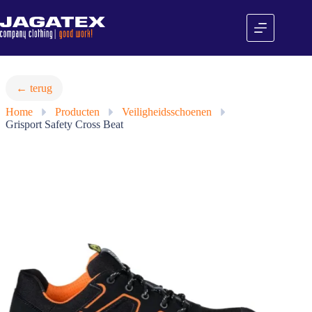
Ga
naar
de
inhoud
← terug
Home
»
Producten
»
Veiligheidsschoenen
»
Grisport Safety Cross Beat