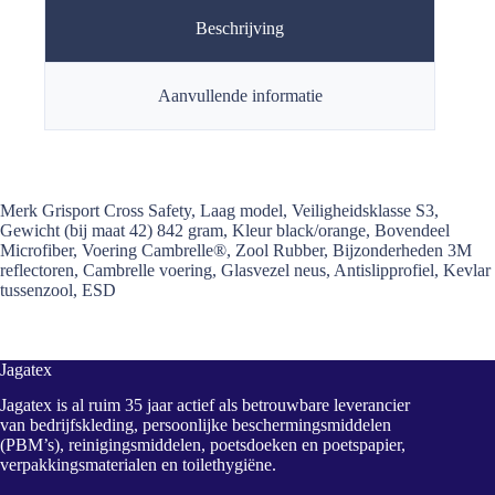
Beschrijving
Aanvullende informatie
Merk Grisport Cross Safety, Laag model, Veiligheidsklasse S3,
Gewicht (bij maat 42) 842 gram, Kleur black/orange, Bovendeel
Microfiber, Voering Cambrelle®, Zool Rubber, Bijzonderheden 3M
reflectoren, Cambrelle voering, Glasvezel neus, Antislipprofiel, Kevlar
tussenzool, ESD
Jagatex
Jagatex is al ruim 35 jaar actief als betrouwbare leverancier
van bedrijfskleding, persoonlijke beschermingsmiddelen
(PBM’s), reinigingsmiddelen, poetsdoeken en poetspapier,
verpakkingsmaterialen en toilethygiëne.