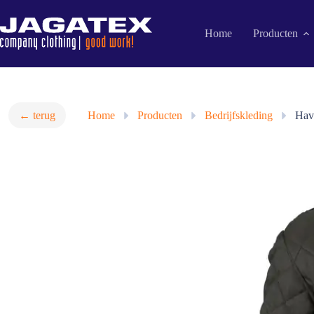
Ga
naar
de
Home
Producten
inhoud
← terug
Home
»
Producten
»
Bedrijfskleding
»
Hav