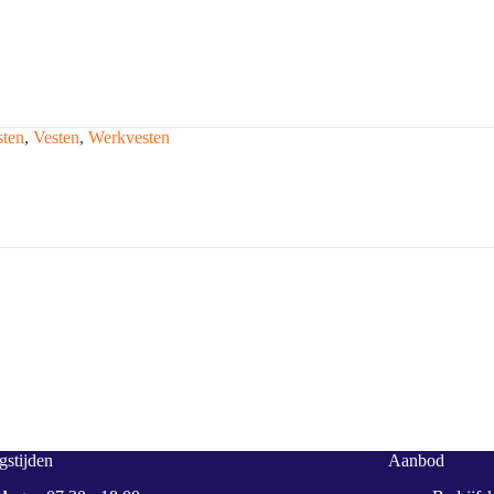
sten
,
Vesten
,
Werkvesten
stijden
Aanbod