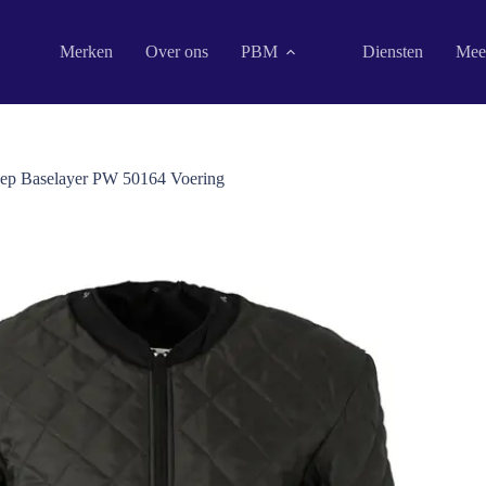
Merken
Over ons
PBM
Diensten
Mee
ep Baselayer PW 50164 Voering