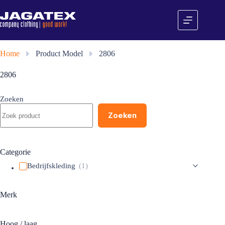
Ga
naar
de
inhoud
Home
»
Product Model
»
2806
2806
Zoeken
Zoeken
Categorie
Bedrijfskleding
(1)
Merk
Hoog / laag