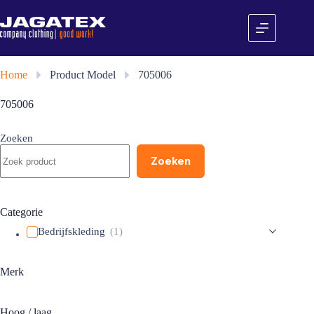
Ga
naar
de
inhoud
Home
»
Product Model
»
705006
705006
Zoeken
Zoeken
Categorie
Bedrijfskleding
(1)
Merk
Hoog / laag