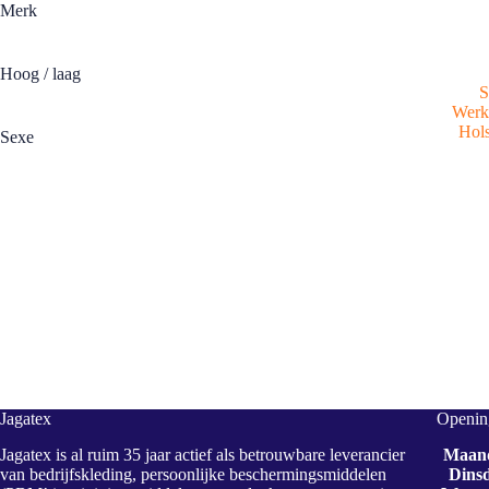
Merk
Hoog / laag
S
Werkb
Hols
Sexe
Jagatex
Opening
Jagatex is al ruim 35 jaar actief als betrouwbare leverancier
Maan
van bedrijfskleding, persoonlijke beschermingsmiddelen
Dins