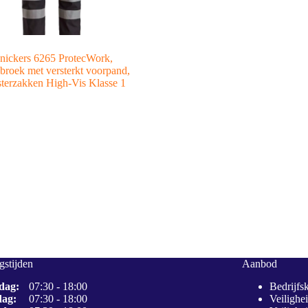
nickers 6265 ProtecWork,
roek met versterkt voorpand,
terzakken High-Vis Klasse 1
stijden
Aanbod
dag:
07:30 - 18:00
Bedrijfs
dag:
07:30 - 18:00
Veilighe