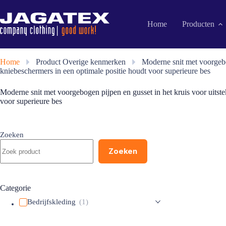
Ga
naar
de
Home
Producten
inhoud
Home
»
Product Overige kenmerken
»
Moderne snit met voorgebo
kniebeschermers in een optimale positie houdt voor superieure bes
Moderne snit met voorgebogen pijpen en gusset in het kruis voor uits
voor superieure bes
Zoeken
Zoeken
Categorie
Bedrijfskleding
(1)