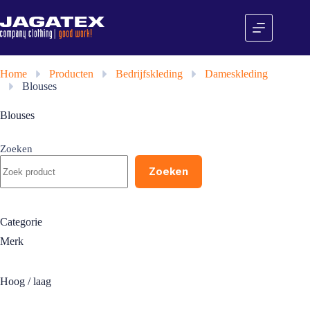
Ga
naar
de
inhoud
Home
»
Producten
»
Bedrijfskleding
»
Dameskleding
»
Blouses
Blouses
Zoeken
Zoeken
Categorie
Merk
Hoog / laag