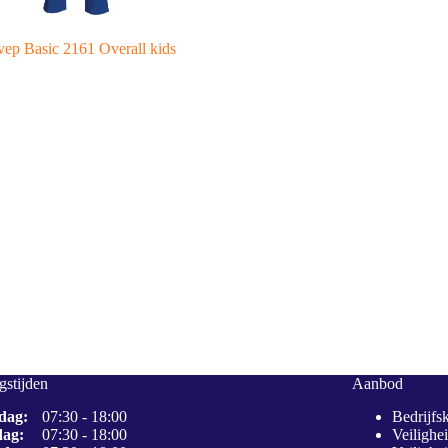
ep Basic 2161 Overall kids
stijden
Aanbod
dag:
07:30 - 18:00
Bedrijfs
dag:
07:30 - 18:00
Veilighe