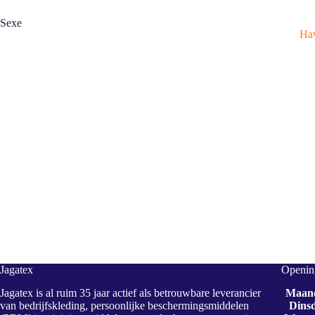
Sexe
Hav
Jagatex
Opening
Jagatex is al ruim 35 jaar actief als betrouwbare leverancier
Maan
van bedrijfskleding, persoonlijke beschermingsmiddelen
Dins