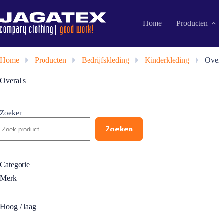
Ga
naar
de
Home
Producten
inhoud
Home
»
Producten
»
Bedrijfskleding
»
Kinderkleding
»
Over
Overalls
Zoeken
Zoeken
Categorie
Merk
Hoog / laag