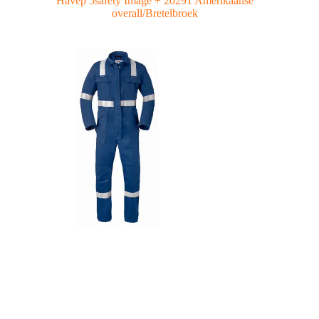
Havep 5safety Image + 20291 Amerikaanse
overall/Bretelbroek