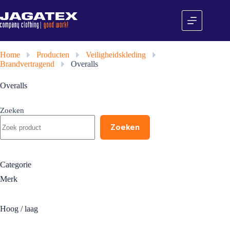
Ga
naar
de
inhoud
Home
»
Producten
»
Veiligheidskleding
»
Brandvertragend
»
Overalls
Overalls
Zoeken
Zoeken
Categorie
Merk
Hoog / laag