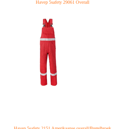
Havep 5safety 29061 Overall
Havep 5safety 2151 Amerikaanse overall/Bretelbroek