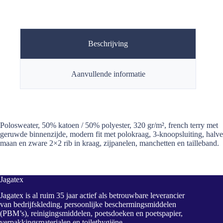
Beschrijving
Aanvullende informatie
Polosweater, 50% katoen / 50% polyester, 320 gr/m², french terry met
geruwde binnenzijde, modern fit met polokraag, 3-knoopsluiting, halve
maan en zware 2×2 rib in kraag, zijpanelen, manchetten en tailleband.
Jagatex
Jagatex is al ruim 35 jaar actief als betrouwbare leverancier
van bedrijfskleding, persoonlijke beschermingsmiddelen
(PBM’s), reinigingsmiddelen, poetsdoeken en poetspapier,
verpakkingsmaterialen en toilethygiëne.