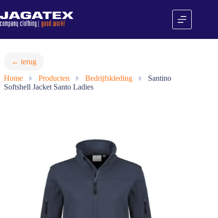
Ga
naar
de
inhoud
← terug
Home
»
Producten
»
Bedrijfskleding
»
Santino
Softshell Jacket Santo Ladies