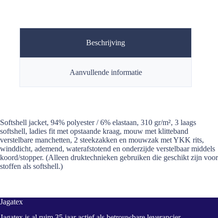
Beschrijving
Aanvullende informatie
Softshell jacket, 94% polyester / 6% elastaan, 310 gr/m², 3 laags
softshell, ladies fit met opstaande kraag, mouw met klitteband
verstelbare manchetten, 2 steekzakken en mouwzak met YKK rits,
winddicht, ademend, waterafstotend en onderzijde verstelbaar middels
koord/stopper. (Alleen druktechnieken gebruiken die geschikt zijn voor
stoffen als softshell.)
Jagatex
Jagatex is al ruim 35 jaar actief als betrouwbare leverancier