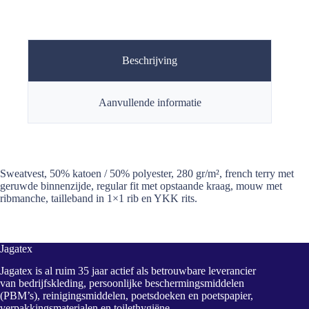
Beschrijving
Aanvullende informatie
Sweatvest, 50% katoen / 50% polyester, 280 gr/m², french terry met
geruwde binnenzijde, regular fit met opstaande kraag, mouw met
ribmanche, tailleband in 1×1 rib en YKK rits.
Jagatex
Jagatex is al ruim 35 jaar actief als betrouwbare leverancier
van bedrijfskleding, persoonlijke beschermingsmiddelen
(PBM’s), reinigingsmiddelen, poetsdoeken en poetspapier,
verpakkingsmaterialen en toilethygiëne.