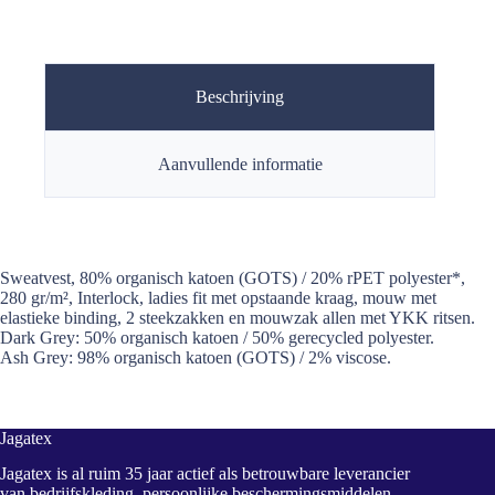
Beschrijving
Aanvullende informatie
Sweatvest, 80% organisch katoen (GOTS) / 20% rPET polyester*,
280 gr/m², Interlock, ladies fit met opstaande kraag, mouw met
elastieke binding, 2 steekzakken en mouwzak allen met YKK ritsen.
Dark Grey: 50% organisch katoen / 50% gerecycled polyester.
Ash Grey: 98% organisch katoen (GOTS) / 2% viscose.
Jagatex
Jagatex is al ruim 35 jaar actief als betrouwbare leverancier
van bedrijfskleding, persoonlijke beschermingsmiddelen