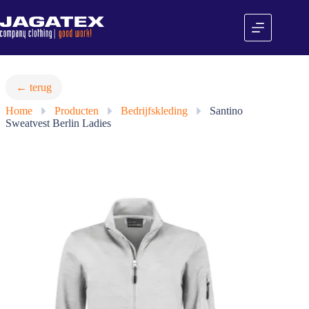
Ga
naar
de
inhoud
← terug
Home
»
Producten
»
Bedrijfskleding
»
Santino
Sweatvest Berlin Ladies