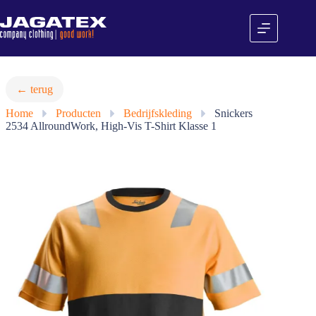
Ga
naar
de
inhoud
← terug
Home
»
Producten
»
Bedrijfskleding
»
Snickers
2534 AllroundWork, High-Vis T-Shirt Klasse 1