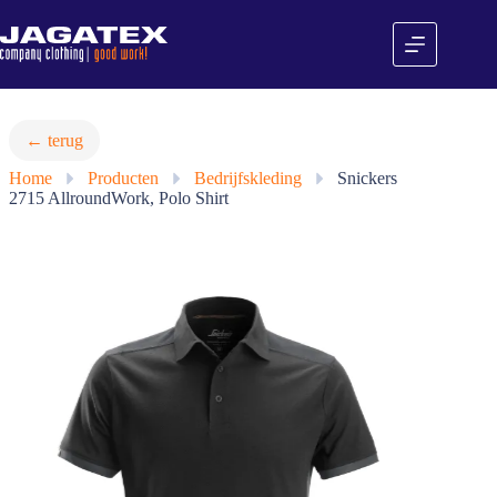
Ga
naar
de
inhoud
← terug
Home
»
Producten
»
Bedrijfskleding
»
Snickers
2715 AllroundWork, Polo Shirt