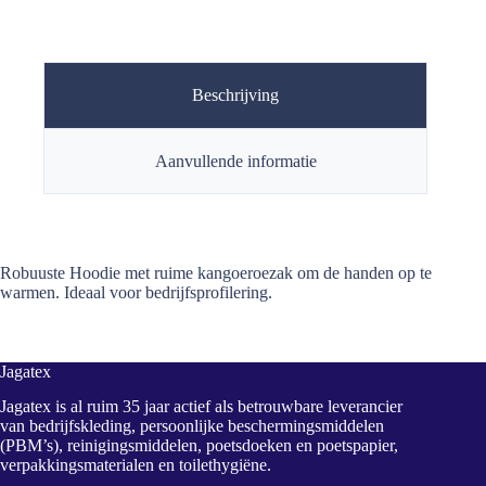
Beschrijving
Aanvullende informatie
Robuuste Hoodie met ruime kangoeroezak om de handen op te
warmen. Ideaal voor bedrijfsprofilering.
Jagatex
Jagatex is al ruim 35 jaar actief als betrouwbare leverancier
van bedrijfskleding, persoonlijke beschermingsmiddelen
(PBM’s), reinigingsmiddelen, poetsdoeken en poetspapier,
verpakkingsmaterialen en toilethygiëne.