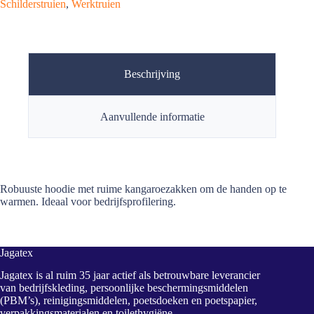
Schilderstruien
,
Werktruien
Beschrijving
Aanvullende informatie
Robuuste hoodie met ruime kangaroezakken om de handen op te
warmen. Ideaal voor bedrijfsprofilering.
Jagatex
Jagatex is al ruim 35 jaar actief als betrouwbare leverancier
van bedrijfskleding, persoonlijke beschermingsmiddelen
(PBM’s), reinigingsmiddelen, poetsdoeken en poetspapier,
verpakkingsmaterialen en toilethygiëne.