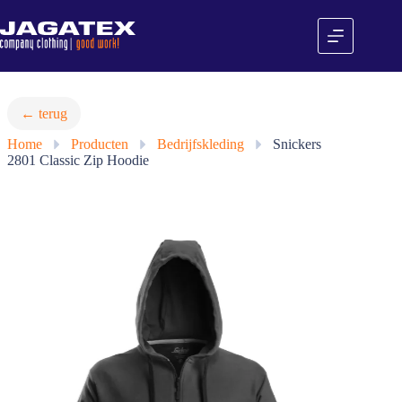
Ga
naar
de
inhoud
← terug
Home
»
Producten
»
Bedrijfskleding
»
Snickers
2801 Classic Zip Hoodie