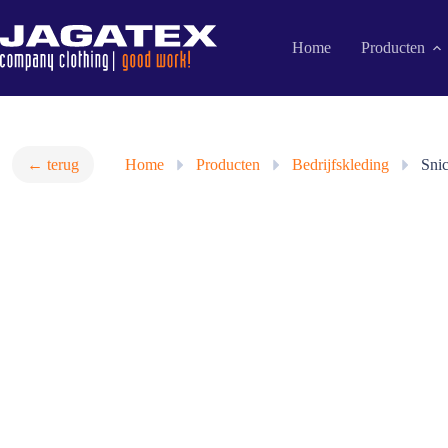
Ga
naar
de
Home
Producten
inhoud
← terug
Home
»
Producten
»
Bedrijfskleding
»
Sni