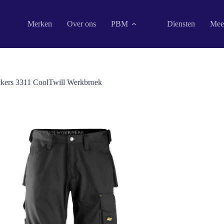
Merken
Over ons
PBM
Diensten
Mee
ckers 3311 CoolTwill Werkbroek