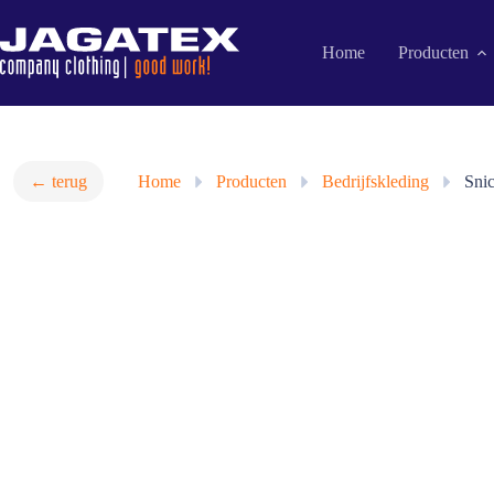
Ga
naar
de
Home
Producten
inhoud
← terug
Home
»
Producten
»
Bedrijfskleding
»
Snic