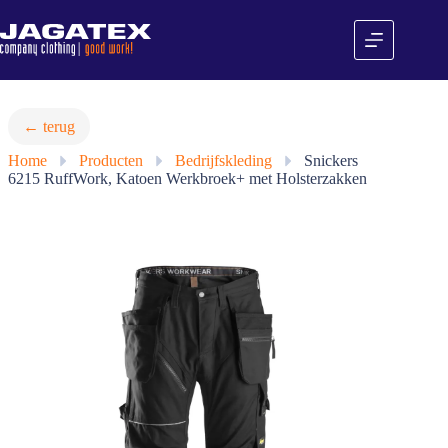
Ga
naar
de
inhoud
← terug
Home
»
Producten
»
Bedrijfskleding
»
Snickers
6215 RuffWork, Katoen Werkbroek+ met Holsterzakken