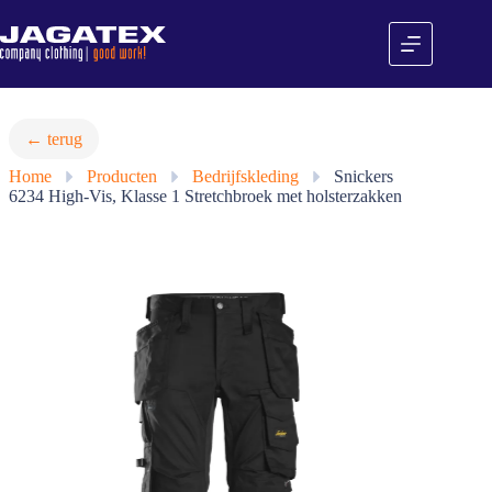
Ga
naar
de
inhoud
← terug
Home
»
Producten
»
Bedrijfskleding
»
Snickers
6234 High-Vis, Klasse 1 Stretchbroek met holsterzakken