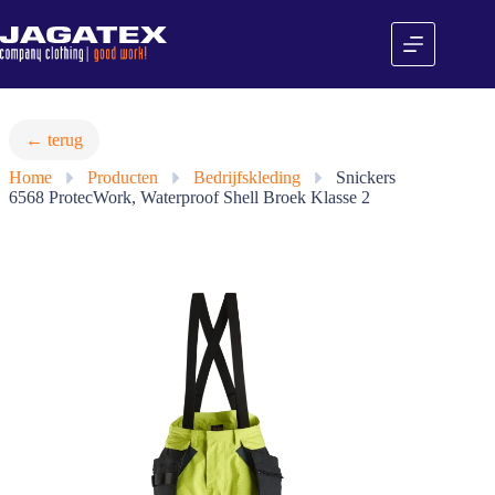
Ga
naar
de
inhoud
← terug
Home
»
Producten
»
Bedrijfskleding
»
Snickers
6568 ProtecWork, Waterproof Shell Broek Klasse 2