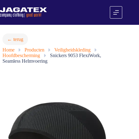
Ga
naar
de
inhoud
← terug
Home
»
Producten
»
Veiligheidskleding
»
Hoofdbescherming
»
Snickers 9053 FlexiWork,
Seamless Helmvoering