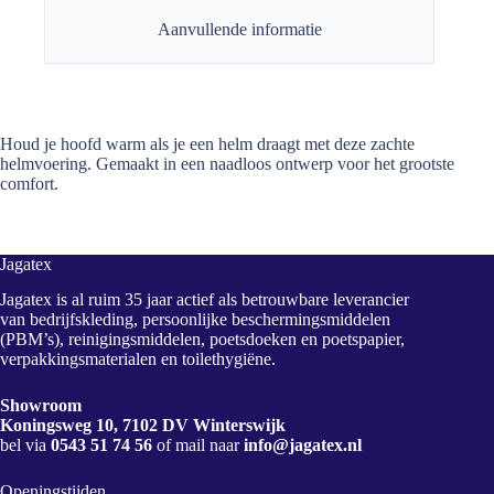
Aanvullende informatie
Houd je hoofd warm als je een helm draagt met deze zachte
helmvoering. Gemaakt in een naadloos ontwerp voor het grootste
comfort.
Jagatex
Jagatex is al ruim 35 jaar actief als betrouwbare leverancier
van bedrijfskleding, persoonlijke beschermingsmiddelen
(PBM’s), reinigingsmiddelen, poetsdoeken en poetspapier,
verpakkingsmaterialen en toilethygiëne.
Showroom
Koningsweg 10, 7102 DV Winterswijk
bel via
0543 51 74 56
of mail naar
info@jagatex.nl
Openingstijden