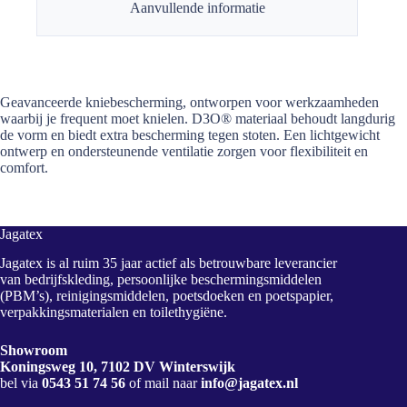
Aanvullende informatie
Geavanceerde kniebescherming, ontworpen voor werkzaamheden
waarbij je frequent moet knielen. D3O® materiaal behoudt langdurig
de vorm en biedt extra bescherming tegen stoten. Een lichtgewicht
ontwerp en ondersteunende ventilatie zorgen voor flexibiliteit en
comfort.
Jagatex
Jagatex is al ruim 35 jaar actief als betrouwbare leverancier
van bedrijfskleding, persoonlijke beschermingsmiddelen
(PBM’s), reinigingsmiddelen, poetsdoeken en poetspapier,
verpakkingsmaterialen en toilethygiëne.
Showroom
Koningsweg 10, 7102 DV Winterswijk
bel via
0543 51 74 56
of mail naar
info@jagatex.nl