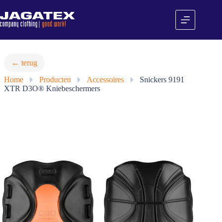
Ga
naar
de
inhoud
← terug
Home
»
Producten
»
Accessoires
»
Snickers 9191
XTR D3O® Kniebeschermers