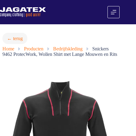
Ga
naar
de
inhoud
← terug
Home
»
Producten
»
Bedrijfskleding
»
Snickers
9462 ProtecWork, Wollen Shirt met Lange Mouwen en Rits