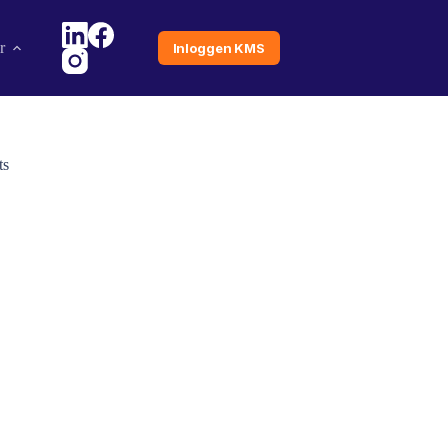
r
Inloggen KMS
ts