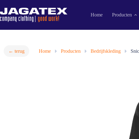
Ga
naar
de
Home
Producten
inhoud
← terug
Home
»
Producten
»
Bedrijfskleding
»
Sni