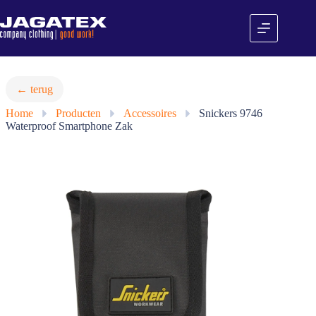
Ga
naar
de
inhoud
← terug
Home
»
Producten
»
Accessoires
»
Snickers 9746
Waterproof Smartphone Zak