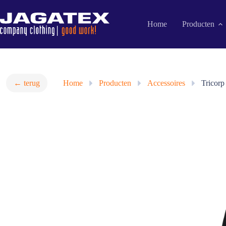
Ga
naar
de
Home
Producten
inhoud
← terug
Home
»
Producten
»
Accessoires
»
Tricorp