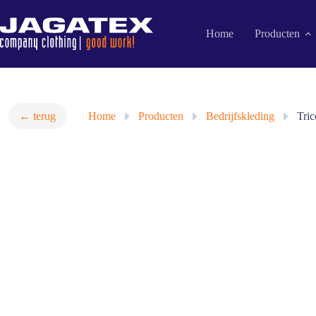
Ga
naar
de
Home
Producten
inhoud
← terug
Home
»
Producten
»
Bedrijfskleding
»
Tri