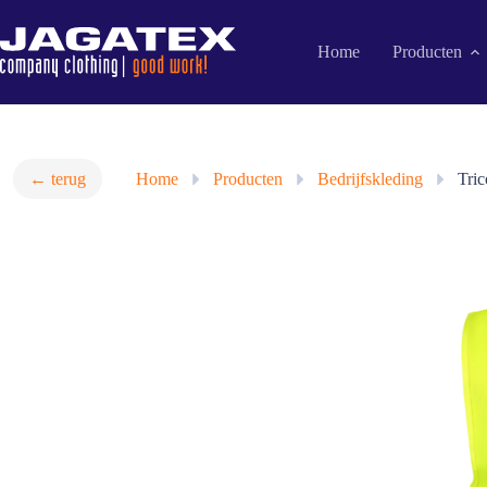
Ga
naar
de
Home
Producten
inhoud
← terug
Home
»
Producten
»
Bedrijfskleding
»
Tric