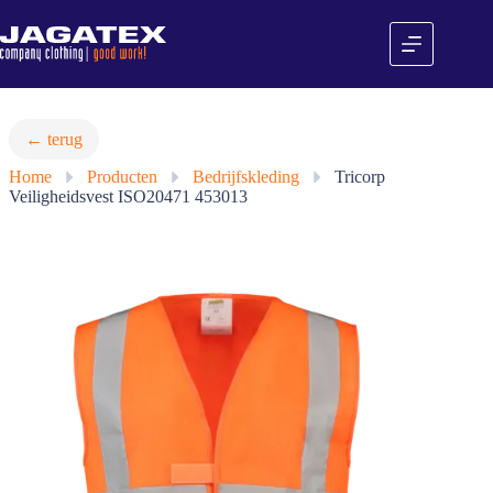
Ga
naar
de
inhoud
← terug
Home
»
Producten
»
Bedrijfskleding
»
Tricorp
Veiligheidsvest ISO20471 453013