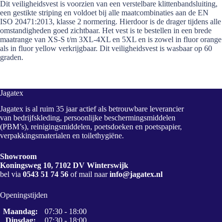
Dit veiligheidsvest is voorzien van een verstelbare klittenbandsluiting,
een gestikte striping en voldoet bij alle maatcombinaties aan de EN
ISO 20471:2013, klasse 2 normering. Hierdoor is de drager tijdens alle
omstandigheden goed zichtbaar. Het vest is te bestellen in een brede
maatrange van XS-S t/m 3XL-4XL en 5XL en is zowel in fluor orange
als in fluor yellow verkrijgbaar. Dit veiligheidsvest is wasbaar op 60
graden.
Jagatex
Jagatex is al ruim 35 jaar actief als betrouwbare leverancier
van bedrijfskleding, persoonlijke beschermingsmiddelen
(PBM’s), reinigingsmiddelen, poetsdoeken en poetspapier,
verpakkingsmaterialen en toilethygiëne.
Showroom
Koningsweg 10, 7102 DV Winterswijk
bel via
0543 51 74 56
of mail naar
info@jagatex.nl
Openingstijden
Maandag:
07:30 - 18:00
Dinsdag:
07:30 - 18:00