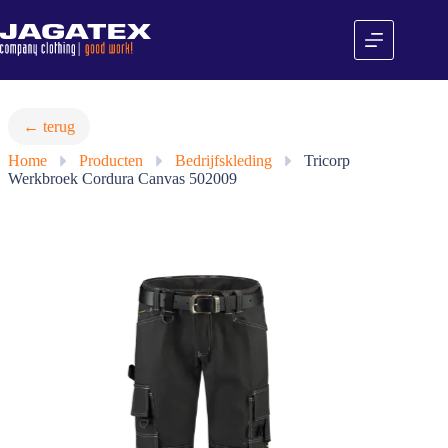
Ga
naar
de
inhoud
← terug
Home
»
Producten
»
Bedrijfskleding
»
Tricorp
Werkbroek Cordura Canvas 502009