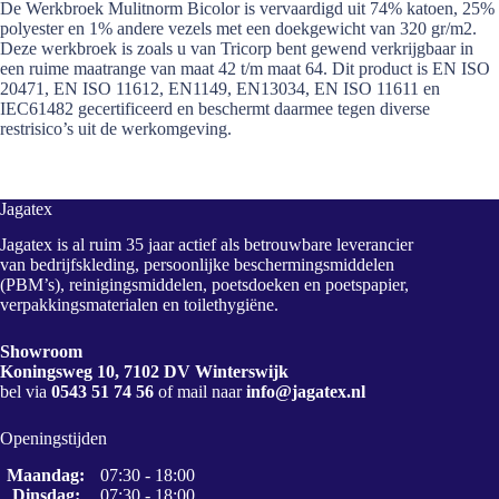
De Werkbroek Mulitnorm Bicolor is vervaardigd uit 74% katoen, 25%
polyester en 1% andere vezels met een doekgewicht van 320 gr/m2.
Deze werkbroek is zoals u van Tricorp bent gewend verkrijgbaar in
een ruime maatrange van maat 42 t/m maat 64. Dit product is EN ISO
20471, EN ISO 11612, EN1149, EN13034, EN ISO 11611 en
IEC61482 gecertificeerd en beschermt daarmee tegen diverse
restrisico’s uit de werkomgeving.
Jagatex
Jagatex is al ruim 35 jaar actief als betrouwbare leverancier
van bedrijfskleding, persoonlijke beschermingsmiddelen
(PBM’s), reinigingsmiddelen, poetsdoeken en poetspapier,
verpakkingsmaterialen en toilethygiëne.
Showroom
Koningsweg 10, 7102 DV Winterswijk
bel via
0543 51 74 56
of mail naar
info@jagatex.nl
Openingstijden
Maandag:
07:30 - 18:00
Dinsdag:
07:30 - 18:00