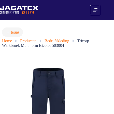
Ga
naar
de
inhoud
← terug
Home
»
Producten
»
Bedrijfskleding
»
Tricorp
Werkbroek Multinorm Bicolor 503004