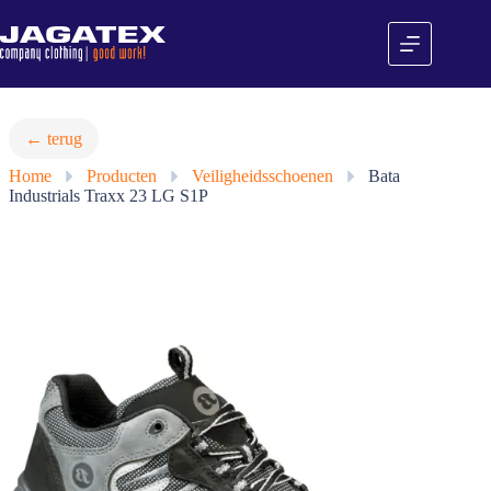
Ga
naar
de
inhoud
← terug
Home
»
Producten
»
Veiligheidsschoenen
»
Bata
Industrials Traxx 23 LG S1P