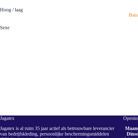
Hoog / laag
Bata
Sexe
Jagatex
Opening
Jagatex is al ruim 35 jaar actief als betrouwbare leverancier
Maan
van bedrijfskleding, persoonlijke beschermingsmiddelen
Dins