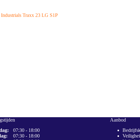
 Industrials Traxx 23 LG S1P
stijden
Aanbod
dag:
07:30 - 18:00
Bedrijfs
dag:
07:30 - 18:00
Veilighe