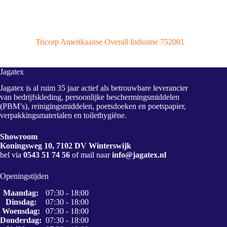
Tricorp Amerikaanse Overall Industrie 752001
Jagatex
Jagatex is al ruim 35 jaar actief als betrouwbare leverancier
van bedrijfskleding, persoonlijke beschermingsmiddelen
(PBM’s), reinigingsmiddelen, poetsdoeken en poetspapier,
verpakkingsmaterialen en toilethygiëne.
Showroom
Koningsweg 10, 7102 DV Winterswijk
bel via
0543 51 74 56
of mail naar
info@jagatex.nl
Openingstijden
Maandag:
07:30 - 18:00
Dinsdag:
07:30 - 18:00
Woensdag:
07:30 - 18:00
Donderdag:
07:30 - 18:00