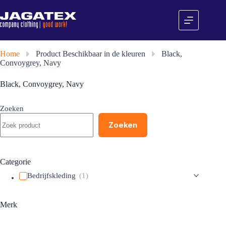
Ga
naar
de
inhoud
Home
»
Product Beschikbaar in de kleuren
»
Black,
Convoygrey, Navy
Black, Convoygrey, Navy
Zoeken
Zoeken
Categorie
Bedrijfskleding
(1)
Merk