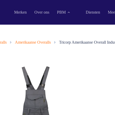
Merken
Over ons
PBM
Diensten
Mee
alls
»
Amerikaanse Overalls
»
Tricorp Amerikaanse Overall Indu