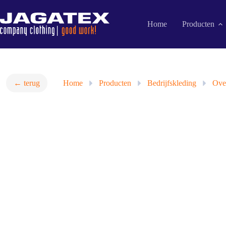
Ga
naar
de
Home
Producten
inhoud
← terug
Home
»
Producten
»
Bedrijfskleding
»
Over