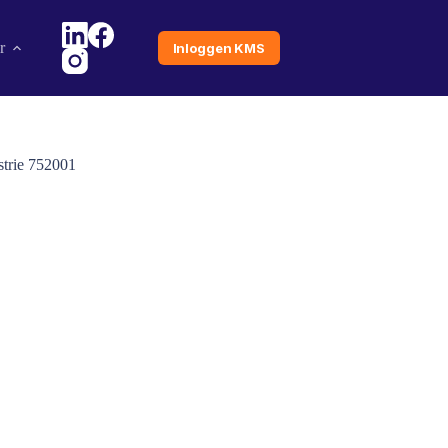
r
Inloggen KMS
strie 752001