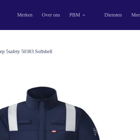
Merken
Over ons
PBM
Diensten
Mee
p 5safety 50383 Softshell