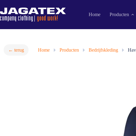
Ga
naar
de
Home
Producten
inhoud
← terug
Home
»
Producten
»
Bedrijfskleding
»
Have