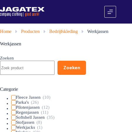
Ga
naar
de
inhoud
Home
»
Producten
»
Bedrijfskleding
»
Werkjassen
Werkjassen
Zoeken
Zoeken
Categorie
Fleece Jassen
(10)
Parka's
(26)
Pilotenjassen
(12)
Regenjassen
(11)
Softshell Jassen
(35)
Stofjassen
(8)
Werkjacks
(1)