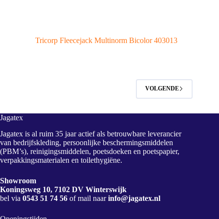
Tricorp Fleecejack Multinorm Bicolor 403013
VOLGENDE
Jagatex
Jagatex is al ruim 35 jaar actief als betrouwbare leverancier
van bedrijfskleding, persoonlijke beschermingsmiddelen
(PBM’s), reinigingsmiddelen, poetsdoeken en poetspapier,
verpakkingsmaterialen en toilethygiëne.
Showroom
Koningsweg 10, 7102 DV Winterswijk
bel via
0543 51 74 56
of mail naar
info@jagatex.nl
Openingstijden