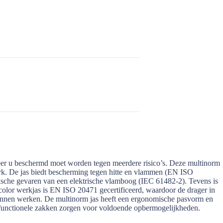
neer u beschermd moet worden tegen meerdere risico’s. Deze multinorm
sterk. De jas biedt bescherming tegen hitte en vlammen (EN ISO
che gevaren van een elektrische vlamboog (IEC 61482-2). Tevens is
olor werkjas is EN ISO 20471 gecertificeerd, waardoor de drager in
al binnen werken. De multinorm jas heeft een ergonomische pasvorm en
ifunctionele zakken zorgen voor voldoende opbermogelijkheden.