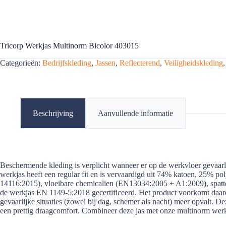
Tricorp Werkjas Multinorm Bicolor 403015
Categorieën:
Bedrijfskleding
,
Jassen
,
Reflecterend
,
Veiligheidskleding
Beschrijving
Aanvullende informatie
Beschermende kleding is verplicht wanneer er op de werkvloer gevaarl
werkjas heeft een regular fit en is vervaardigd uit 74% katoen, 25% po
14116:2015), vloeibare chemicalien (EN13034:2005 + A1:2009), spatt
de werkjas EN 1149-5:2018 gecertificeerd. Het product voorkomt daard
gevaarlijke situaties (zowel bij dag, schemer als nacht) meer opvalt. 
een prettig draagcomfort. Combineer deze jas met onze multinorm we