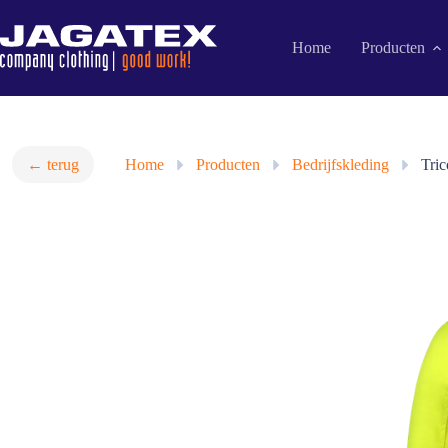
Ga
naar
de
Home
Producten
inhoud
← terug
Home
»
Producten
»
Bedrijfskleding
»
Tri