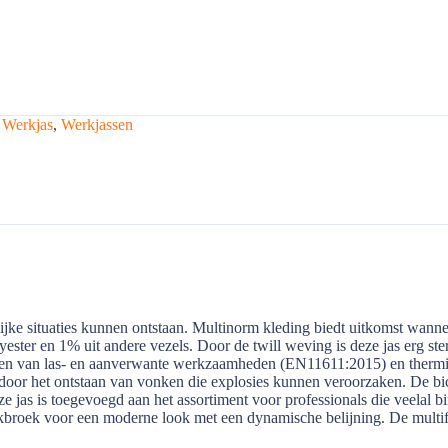
,
Werkjas
,
Werkjassen
ijke situaties kunnen ontstaan. Multinorm kleding biedt uitkomst wan
lyester en 1% uit andere vezels. Door de twill weving is deze jas erg 
en van las- en aanverwante werkzaamheden (EN11611:2015) en thermis
oor het ontstaan van vonken die explosies kunnen veroorzaken. De bic
Deze jas is toegevoegd aan het assortiment voor professionals die veel
rkbroek voor een moderne look met een dynamische belijning. De mult