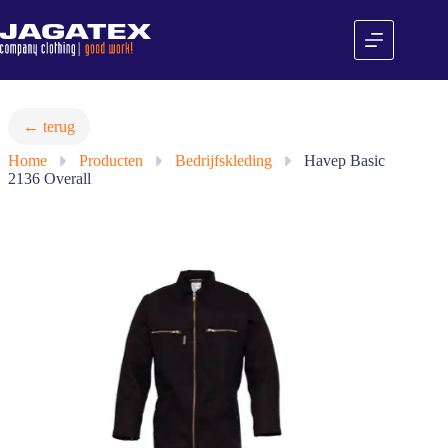
Ga
naar
de
inhoud
← terug
Home
»
Producten
»
Bedrijfskleding
»
Havep Basic
2136 Overall