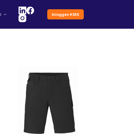
r
Inloggen KMS