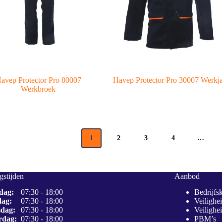
avep Protector Pro 80007
Havep Protector Pro 30007 Werkj
Werkbroek
1
2
3
4
…
stijden
Aanbod
dag:
07:30 - 18:00
Bedrijfs
dag:
07:30 - 18:00
Veilighe
dag:
07:30 - 18:00
Veilighe
rdag:
07:30 - 18:00
PBM’s