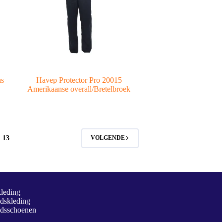
as
Havep Protector Pro 20015
Amerikaanse overall/Bretelbroek
13
VOLGENDE
kleding
idskleding
idsschoenen