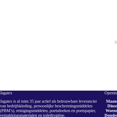
H
Jagatex
Opening
Jagatex is al ruim 35 jaar actief als betrouwbare leverancier
Maan
van bedrijfskleding, persoonlijke beschermingsmiddelen
Dins
(PBM’s), reinigingsmiddelen, poetsdoeken en poetspapier,
Woens
verpakkingsmaterialen en toilethygiëne.
Donde