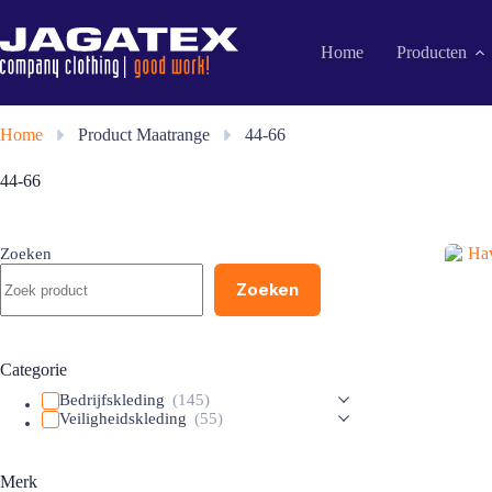
Ga
naar
de
Home
Producten
inhoud
Home
»
Product Maatrange
»
44-66
44-66
Zoeken
Zoeken
Categorie
Bedrijfskleding
(145)
Veiligheidskleding
(55)
Merk