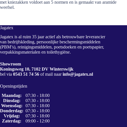
met kniezakken voldoet aan 5 normen en is gemaakt van aramide
weefsel.
Jagatex
Jagatex is al ruim 35 jaar actief als betrouwbare leverancier
van bedrijfskleding, persoonlijke beschermingsmiddelen
(PBM’s), reinigingsmiddelen, poetsdoeken en poetspapier,
verpakkingsmaterialen en toilethygiëne.
Showroom
Koningsweg 10, 7102 DV Winterswijk
bel via
0543 51 74 56
of mail naar
info@jagatex.nl
Openingstijden
Maandag:
07:30 - 18:00
Dinsdag:
07:30 - 18:00
Woensdag:
07:30 - 18:00
Donderdag:
07:30 - 18:00
Vrijdag:
07:30 - 18:00
Zaterdag:
09:00 - 12:00