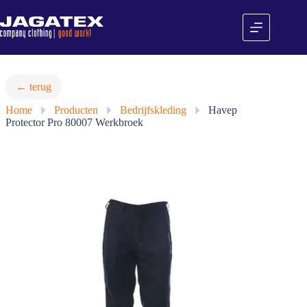
Ga
naar
de
inhoud
← terug
Home
»
Producten
»
Bedrijfskleding
»
Havep
Protector Pro 80007 Werkbroek